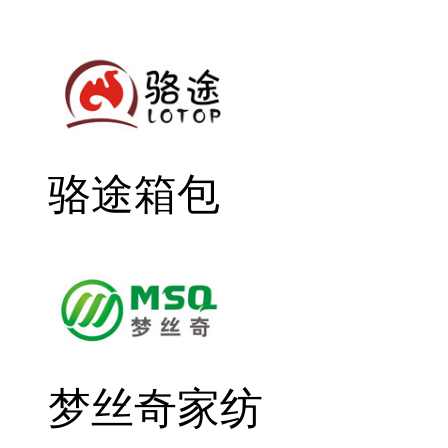
骆途箱包
梦丝奇家纺