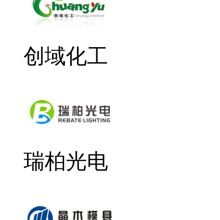
创域化工
瑞柏光电