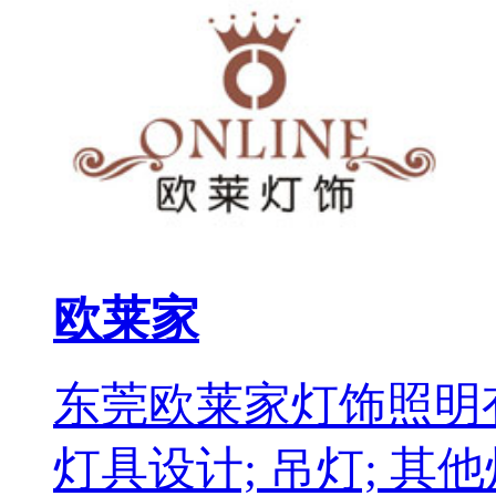
欧莱家
东莞欧莱家灯饰照明
灯具设计; 吊灯; 